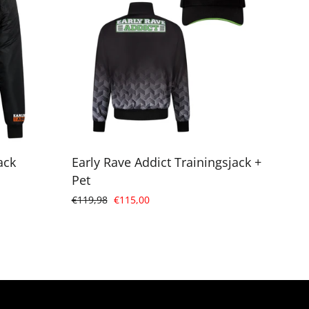
ack
Early Rave Addict Trainingsjack +
Pet
Normale
Verkoopprijs
€119,98
€115,00
prijs