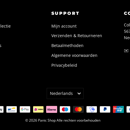
SUPPORT
C
Col
lectie
Mijn account
56
Verzenden & Retourneren
Ne
s
Betaalmethoden
✉️
Algemene voorwaarden
Privacybeleid
TAAL
Nederlands
© 2026 Panic Shop Alle rechten voorbehouden