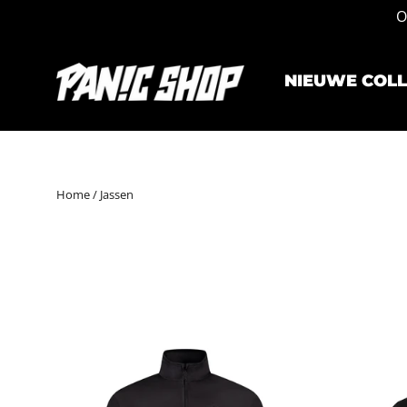
Ga
O
naar
inhoud
NIEUWE COLL
Home
/
Jassen