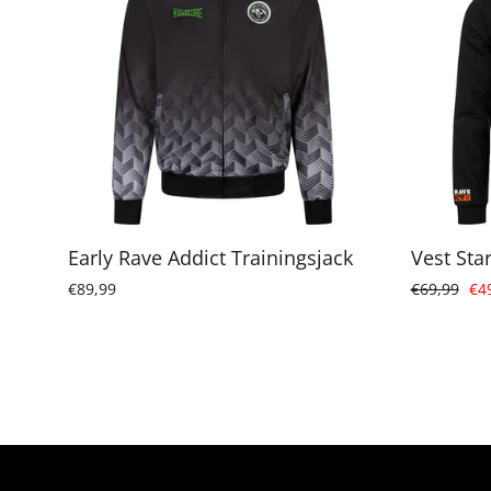
Early Rave Addict Trainingsjack
Vest Sta
Normale
Ver
€89,99
€69,99
€4
prijs