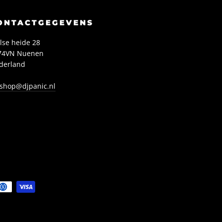
ONTACTGEGEVENS
lse heide 28
74VN Nuenen
derland
shop@djpanic.nl